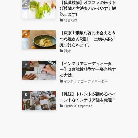
【観葉植物】オススメの吊り下
げ植物と方法をわかりやすく解
説します!
観葉植物
【東京 l 素敵な器に出会えるう
つわ屋さん6選】一生物の器を
見つけられます。
雑貨
【インテリアコーディネータ
ー】２次試験独学で一発合格す
る方法
インテリアコーディネーター
【雑誌】トレンドが掴めるハイ
エンドなインテリア誌を厳選！
Trend ＆ Expertise