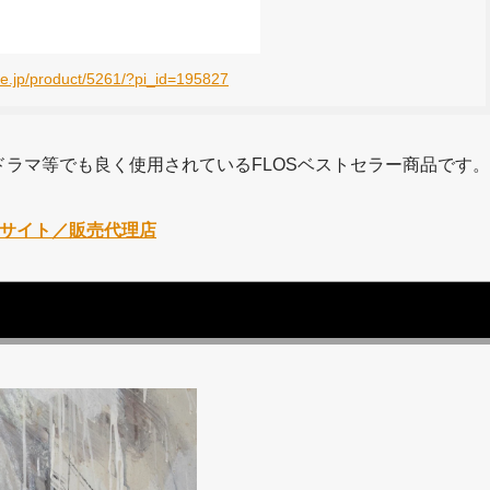
mee.jp/product/5261/?pi_id=195827
ラマ等でも良く使用されているFLOSベストセラー商品です。
式サイト／販売代理店